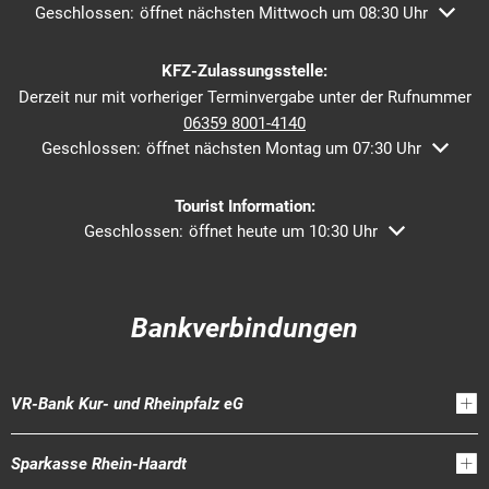
Klicken, um weitere Öffnungs- oder Schließzeiten auszublende
Geschlossen:
öffnet nächsten Mittwoch um 08:30 Uhr
KFZ-Zulassungsstelle:
Derzeit nur mit vorheriger Terminvergabe unter der Rufnummer
06359 8001-4140
Klicken, um weitere Öffnungs- oder Schließzeiten auszublend
Geschlossen:
öffnet nächsten Montag um 07:30 Uhr
Tourist Information:
Klicken, um weitere Öffnungs- oder Schließzeiten ausz
Geschlossen:
öffnet heute um 10:30 Uhr
Bankverbindungen
VR-Bank Kur- und Rheinpfalz eG
Sparkasse Rhein-Haardt