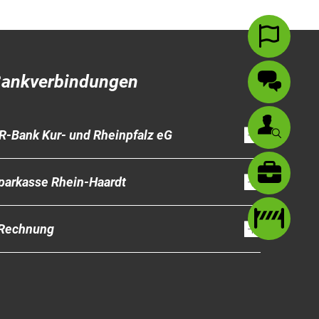
Wil
ankverbindungen
Kont
Ansp
R-Bank Kur- und Rheinpfalz eG
uszublenden
Karr
parkasse Rhein-Haardt
uszublenden
Baus
Rechnung
uszublenden