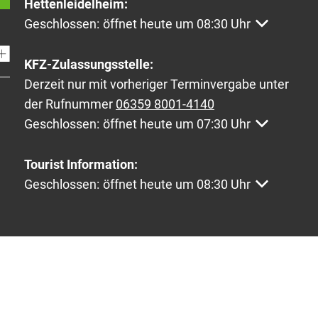
Hettenleidelheim:
Klicken, um weitere Öffnungs- oder Schließzeiten a
Geschlossen:
öffnet heute um 08:30 Uhr
KFZ-Zulassungsstelle:
Derzeit nur mit vorheriger Terminvergabe unter
der Rufnummer
06359 8001-4140
Klicken, um weitere Öffnungs- oder Schließzeiten a
Geschlossen:
öffnet heute um 07:30 Uhr
Tourist Information:
Klicken, um weitere Öffnungs- oder Schließzeiten a
Geschlossen:
öffnet heute um 08:30 Uhr