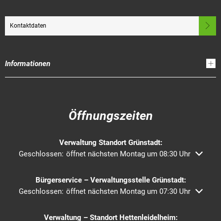
Kontaktdaten
Informationen
Öffnungszeiten
Verwaltung Standort Grünstadt:
Klicken, um weitere Öffnungs- oder Schließzeiten auszublend
Geschlossen:
öffnet nächsten Montag um 08:30 Uhr
Bürgerservice – Verwaltungsstelle Grünstadt:
Klicken, um weitere Öffnungs- oder Schließzeiten auszublend
Geschlossen:
öffnet nächsten Montag um 07:30 Uhr
Verwaltung – Standort Hettenleidelheim: