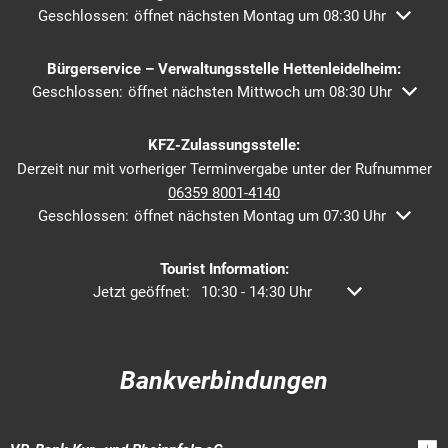
Klicken, um weitere Öffnungs- oder Schließzeiten auszublend
Geschlossen:
öffnet nächsten Montag um 08:30 Uhr
Bürgerservice – Verwaltungsstelle Hettenleidelheim:
Klicken, um weitere Öffnungs- oder Schließzeiten auszublende
Geschlossen:
öffnet nächsten Mittwoch um 08:30 Uhr
KFZ-Zulassungsstelle:
Derzeit nur mit vorheriger Terminvergabe unter der Rufnummer
06359 8001-4140
Klicken, um weitere Öffnungs- oder Schließzeiten auszublend
Geschlossen:
öffnet nächsten Montag um 07:30 Uhr
Tourist Information:
Klicken, um weitere Öffnungs- oder Schließzeiten aus
Jetzt geöffnet:
10:30
-
14:30
Uhr
Von 10:30 bis 14
Bankverbindungen