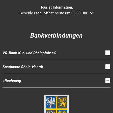
Tourist Information:
Klicken, um weitere Öffnungs- oder Schließzeiten ausz
Geschlossen:
öffnet heute um 08:30 Uhr
Bankverbindungen
VR-Bank Kur- und Rheinpfalz eG
Sparkasse Rhein-Haardt
eRechnung