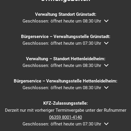
Verwaltung Standort Grünstadt:
Klicken, um weitere Öffnungs- oder Schließzeiten ausz
Geschlossen:
öffnet heute um 08:30 Uhr
Bürgerservice – Verwaltungsstelle Grünstadt:
Klicken, um weitere Öffnungs- oder Schließzeiten ausz
Geschlossen:
öffnet heute um 07:30 Uhr
Verwaltung – Standort Hettenleidelheim:
Klicken, um weitere Öffnungs- oder Schließzeiten ausz
Geschlossen:
öffnet heute um 08:30 Uhr
Bürgerservice – Verwaltungsstelle Hettenleidelheim:
Klicken, um weitere Öffnungs- oder Schließzeiten ausz
Geschlossen:
öffnet heute um 08:30 Uhr
KFZ-Zulassungsstelle:
Derzeit nur mit vorheriger Terminvergabe unter der Rufnummer
06359 8001-4140
Klicken, um weitere Öffnungs- oder Schließzeiten ausz
Geschlossen:
öffnet heute um 07:30 Uhr