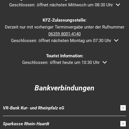
Klicken, um weitere Öffnungs- oder Schließzeiten auszublende
Geschlossen:
öffnet nächsten Mittwoch um 08:30 Uhr
KFZ-Zulassungsstelle:
Derzeit nur mit vorheriger Terminvergabe unter der Rufnummer
06359 8001-4140
Klicken, um weitere Öffnungs- oder Schließzeiten auszublend
Geschlossen:
öffnet nächsten Montag um 07:30 Uhr
Tourist Information:
Klicken, um weitere Öffnungs- oder Schließzeiten ausz
Geschlossen:
öffnet heute um 10:30 Uhr
Bankverbindungen
VR-Bank Kur- und Rheinpfalz eG
Sparkasse Rhein-Haardt