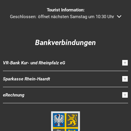
Tourist Information:
Klicken, um weitere Öffnungs- oder Schließzeiten auszublende
Geschlossen:
öffnet nächsten Samstag um 10:30 Uhr
Bankverbindungen
VR-Bank Kur- und Rheinpfalz eG
Sparkasse Rhein-Haardt
eRechnung