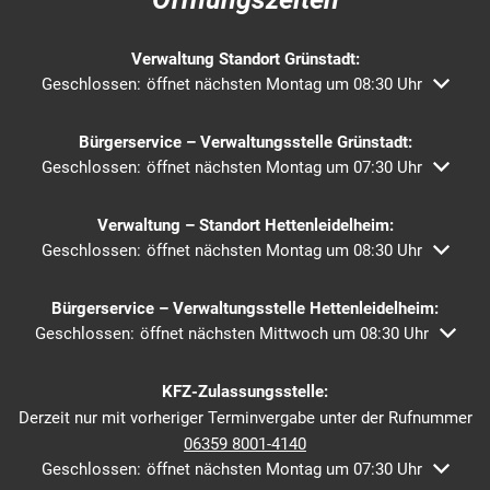
Verwaltung Standort Grünstadt:
Klicken, um weitere Öffnungs- oder Schließzeiten auszublend
Geschlossen:
öffnet nächsten Montag um 08:30 Uhr
Bürgerservice – Verwaltungsstelle Grünstadt:
Klicken, um weitere Öffnungs- oder Schließzeiten auszublend
Geschlossen:
öffnet nächsten Montag um 07:30 Uhr
Verwaltung – Standort Hettenleidelheim:
Klicken, um weitere Öffnungs- oder Schließzeiten auszublend
Geschlossen:
öffnet nächsten Montag um 08:30 Uhr
Bürgerservice – Verwaltungsstelle Hettenleidelheim:
Klicken, um weitere Öffnungs- oder Schließzeiten auszublende
Geschlossen:
öffnet nächsten Mittwoch um 08:30 Uhr
KFZ-Zulassungsstelle:
Derzeit nur mit vorheriger Terminvergabe unter der Rufnummer
06359 8001-4140
Klicken, um weitere Öffnungs- oder Schließzeiten auszublend
Geschlossen:
öffnet nächsten Montag um 07:30 Uhr